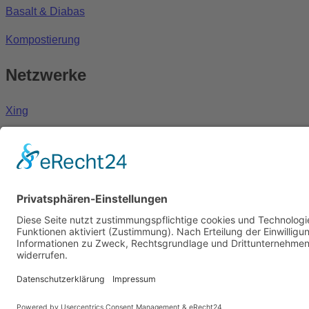
Basalt & Diabas
Kompostierung
Netzwerke
Xing
Instagram
Facebook
StepStone
Kununu
© Hermann Hofmann Gruppe
Scroll to Top
Home
|
Impressum
|
Datenschutz