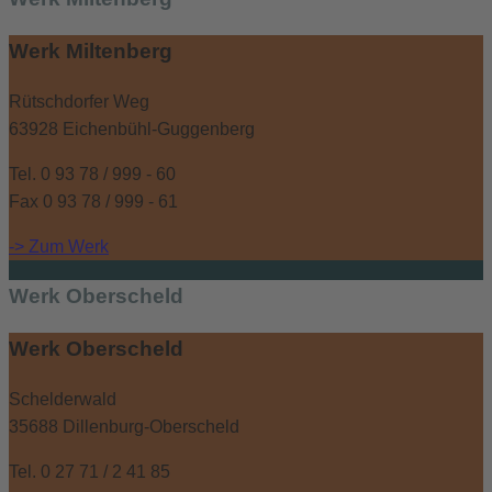
Werk Miltenberg
Rütschdorfer Weg
63928 Eichenbühl-Guggenberg
Tel. 0 93 78 / 999 - 60
Fax 0 93 78 / 999 - 61
-> Zum Werk
Werk Oberscheld
Werk Oberscheld
Schelderwald
35688 Dillenburg-Oberscheld
Tel. 0 27 71 / 2 41 85