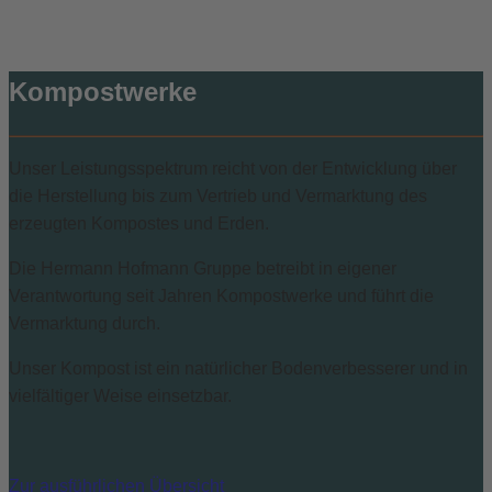
Kompostwerke
Unser Leistungsspektrum reicht von der Entwicklung über
die Herstellung bis zum Vertrieb und Vermarktung des
erzeugten Kompostes und Erden.
Die Hermann Hofmann Gruppe betreibt in eigener
Verantwortung seit Jahren Kompostwerke und führt die
Vermarktung durch.
Unser Kompost ist ein natürlicher Bodenverbesserer und in
vielfältiger Weise einsetzbar.
Zur ausführlichen Übersicht